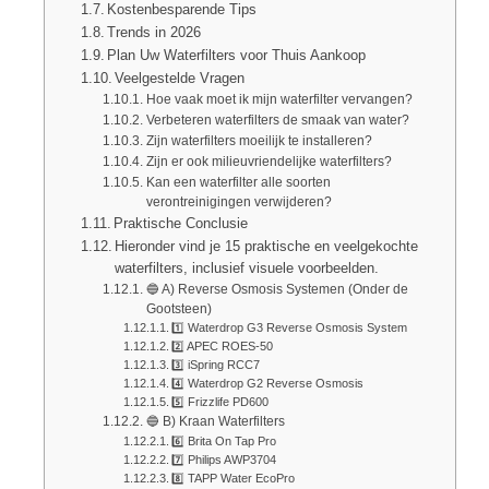
Kostenbesparende Tips
Trends in 2026
Plan Uw Waterfilters voor Thuis Aankoop
Veelgestelde Vragen
Hoe vaak moet ik mijn waterfilter vervangen?
Verbeteren waterfilters de smaak van water?
Zijn waterfilters moeilijk te installeren?
Zijn er ook milieuvriendelijke waterfilters?
Kan een waterfilter alle soorten
verontreinigingen verwijderen?
Praktische Conclusie
Hieronder vind je 15 praktische en veelgekochte
waterfilters, inclusief visuele voorbeelden.
🔵 A) Reverse Osmosis Systemen (Onder de
Gootsteen)
1️⃣ Waterdrop G3 Reverse Osmosis System
2️⃣ APEC ROES-50
3️⃣ iSpring RCC7
4️⃣ Waterdrop G2 Reverse Osmosis
5️⃣ Frizzlife PD600
🔵 B) Kraan Waterfilters
6️⃣ Brita On Tap Pro
7️⃣ Philips AWP3704
8️⃣ TAPP Water EcoPro