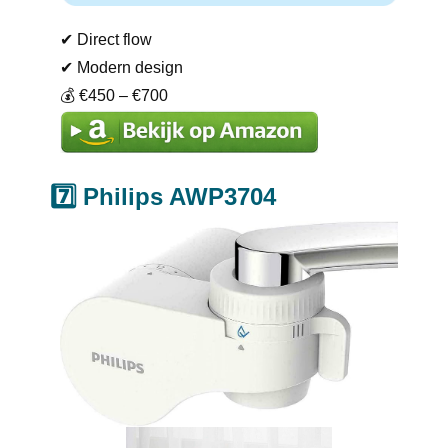
✔ Direct flow
✔ Modern design
💰 €450 – €700
7️⃣ Philips AWP3704