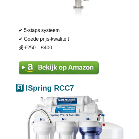
✔ 5-staps systeem
✔ Goede prijs-kwaliteit
💰 €250 – €400
3️⃣ ISpring RCC7