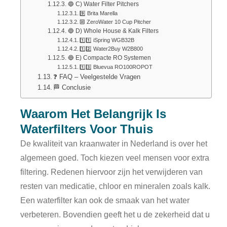
🔵 C) Water Filter Pitchers
9️⃣ Brita Marella
🔟 ZeroWater 10 Cup Pitcher
🔵 D) Whole House & Kalk Filters
1️⃣1️⃣ iSpring WGB32B
1️⃣2️⃣ Water2Buy W2B800
🔵 E) Compacte RO Systemen
1️⃣3️⃣ Bluevua RO100ROPOT
❓ FAQ – Veelgestelde Vragen
🏁 Conclusie
Waarom Het Belangrijk Is
Waterfilters Voor Thuis
De kwaliteit van kraanwater in Nederland is over het
algemeen goed. Toch kiezen veel mensen voor extra
filtering. Redenen hiervoor zijn het verwijderen van
resten van medicatie, chloor en mineralen zoals kalk.
Een waterfilter kan ook de smaak van het water
verbeteren. Bovendien geeft het u de zekerheid dat u