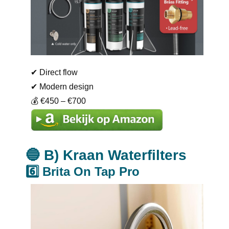
✔ Direct flow
✔ Modern design
💰 €450 – €700
🔵 B) Kraan Waterfilters
6️⃣ Brita On Tap Pro