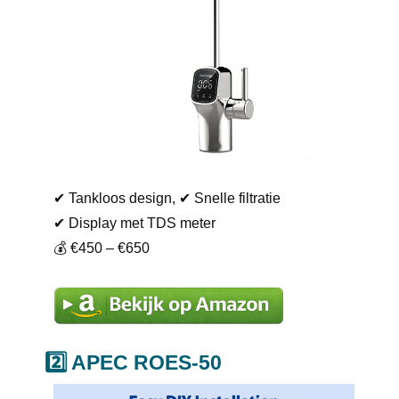
✔ Tankloos design,
✔ Snelle filtratie
✔ Display met TDS meter
💰 €450 – €650
2️⃣ APEC ROES-50