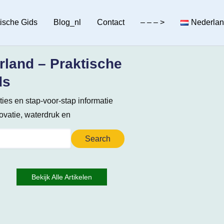
tische Gids
Blog_nl
Contact
– – – >
Nederla
land – Praktische
ds
aties en stap-voor-stap informatie
vatie, waterdruk en
Search
Bekijk Alle Artikelen