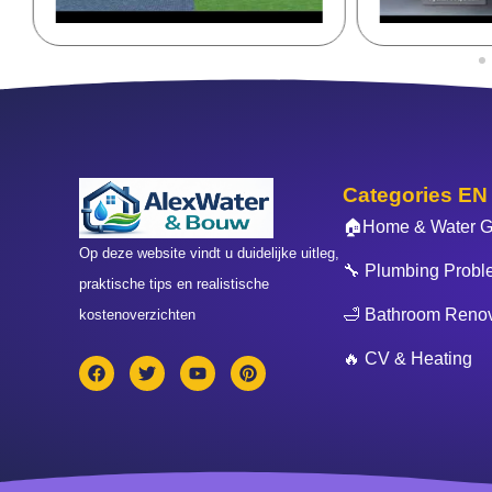
Categories EN
🏠Home & Water G
Op deze website vindt u duidelijke uitleg,
🔧 Plumbing Probl
praktische tips en realistische
🛁 Bathroom Renov
kostenoverzichten
🔥 CV & Heating
F
T
Y
P
a
w
o
i
c
i
u
n
e
t
t
t
b
t
u
e
o
e
b
r
o
r
e
e
k
s