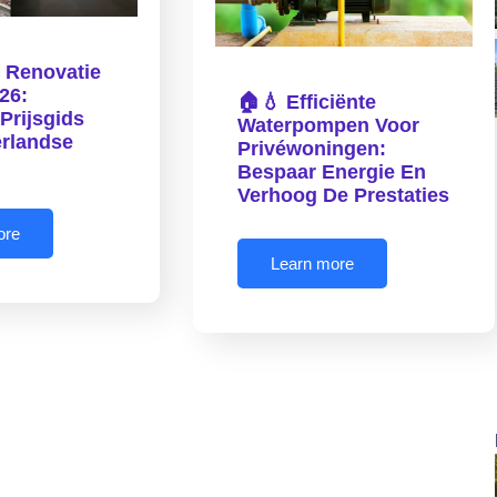
 Renovatie
26:
🏠💧 Efficiënte
Prijsgids
Waterpompen Voor
rlandse
Privéwoningen:
n
Bespaar Energie En
Verhoog De Prestaties
ore
Learn more