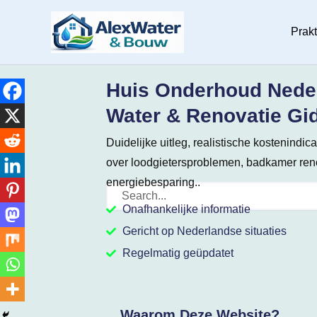
Ga
naar
Prak
de
inhoud
Huis Onderhoud Neder
Water & Renovatie Gi
Duidelijke uitleg, realistische kostenindic
over loodgietersproblemen, badkamer reno
energiebesparing..
Onafhankelijke informatie
Gericht op Nederlandse situaties
Regelmatig geüpdatet
Waarom Deze Website?