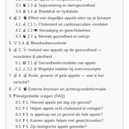
🧠 1.3 🍏 Spijsvertering en darmgezondheid
🩸 1.4 🍏 Bloeddruk en hydratatie
🍎 2. 🧠 Effect van dagelijks appels eten op je lichaam
🍏 2.1 📉 Cholesterol en cardiovasculaire voordelen
🍎 2.2 🍽️ Verzadiging en gewichtsbeheer
🧠 2.3 🧘 Mentale gezondheid en welzijn
💡 2.4 🍏 Bloedsuikercontrole
🍏 3. 🩺 Invloed van appels op de gezondheid —
voordelen & alertheid
🟢 3.1 🍏 Gezondheidsvoordelen van appels
⚠️ 3.2 🍏 Mogelijke nadelen bij overconsumptie
🍏 4. 🍏 Rode, groene of gele appels — wat is het
verschil?
🔗 5. 🧠 Externe bronnen en achtergrondinformatie
❓Veelgestelde vragen (FAQ)
❓ 1. Hoeveel appels per dag zijn gezond?
❓ 2. Helpen appels echt cholesterol te verlagen?
❓ 3. Is appelsap net zo gezond als hele appels?
❓ 4. Kunnen appels helpen met gewichtsverlies?
❓ 5. Zijn biologische appels gezonder?