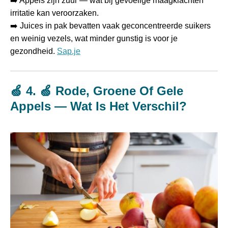
➡️ Appels zijn zuur — wat bij gevoelige maagklachten
irritatie kan veroorzaken.
➡️ Juices in pak bevatten vaak geconcentreerde suikers
en weinig vezels, wat minder gunstig is voor je
gezondheid.
Sap.je
🍏 4. 🍏 Rode, Groene Of Gele
Appels — Wat Is Het Verschil?