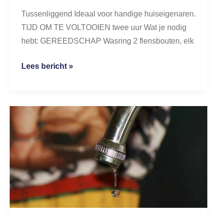
Tussenliggend Ideaal voor handige huiseigenaren.
TIJD OM TE VOLTOOIEN twee uur Wat je nodig
hebt: GEREEDSCHAP Wasring 2 flensbouten, elk
Lees bericht »
Verschillende
soorten
gootsteenlekken:
met
welke
heeft
u
te