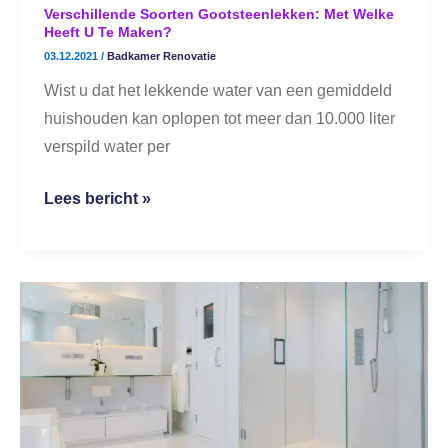
maken?
Verschillende Soorten Gootsteenlekken: Met Welke
Heeft U Te Maken?
03.12.2021
/
Badkamer Renovatie
Wist u dat het lekkende water van een gemiddeld
huishouden kan oplopen tot meer dan 10.000 liter
verspild water per
Lees bericht »
Hoe
een
lekbak
in
de
douche