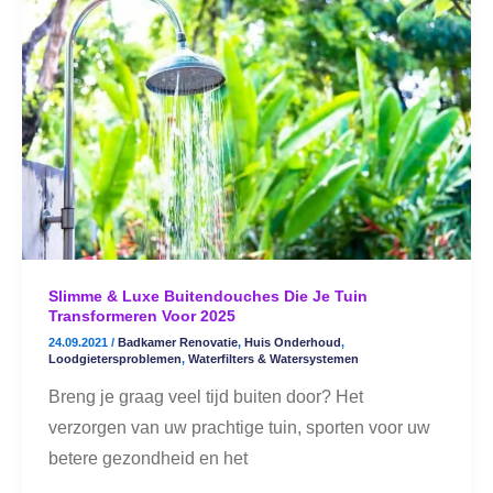
&
Luxe
Buitendouches
die
je
Tuin
Transformeren
voor
2025
Slimme & Luxe Buitendouches Die Je Tuin
Transformeren Voor 2025
24.09.2021
/
Badkamer Renovatie
,
Huis Onderhoud
,
Loodgietersproblemen
,
Waterfilters & Watersystemen
Breng je graag veel tijd buiten door? Het
verzorgen van uw prachtige tuin, sporten voor uw
betere gezondheid en het