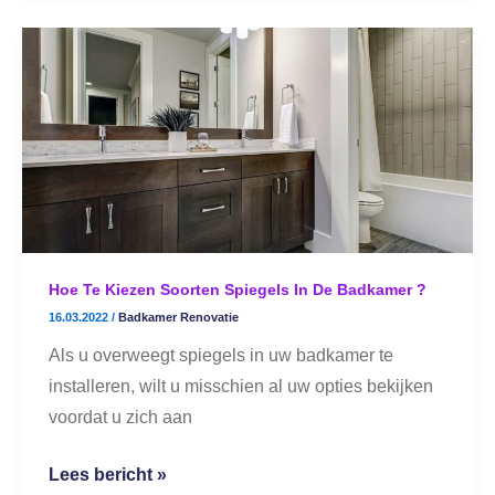
Hoe
te
kiezen
soorten
spiegels
in
de
badkamer
?
Hoe Te Kiezen Soorten Spiegels In De Badkamer ?
16.03.2022
/
Badkamer Renovatie
Als u overweegt spiegels in uw badkamer te
installeren, wilt u misschien al uw opties bekijken
voordat u zich aan
Lees bericht »