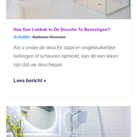
te
bevestigen?
Hoe Een Lekbak In De Douche Te Bevestigen?
11.10.2021
/
Badkamer Renovatie
Als u onder de douche stapt en ongebruikelijke
hellingen of scheuren opmerkt, kan dit een teken
zijn dat uw douchepan
Lees bericht »
Hoe
verbouwen
van
kleine