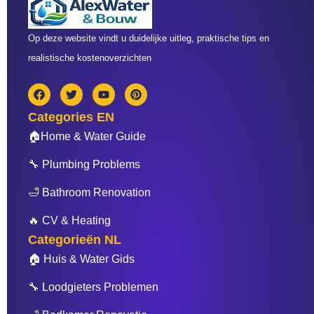
Op deze website vindt u duidelijke uitleg, praktische tips en
realistische kostenoverzichten
F
T
Y
P
a
w
o
i
c
i
u
n
Categories EN
e
t
t
t
b
t
u
e
🏠Home & Water Guide
o
e
b
r
o
r
e
e
🔧 Plumbing Problems
k
s
t
🛁 Bathroom Renovation
🔥 CV & Heating
Categorieën NL
🏠 Huis & Water Gids
🔧 Loodgieters Problemen