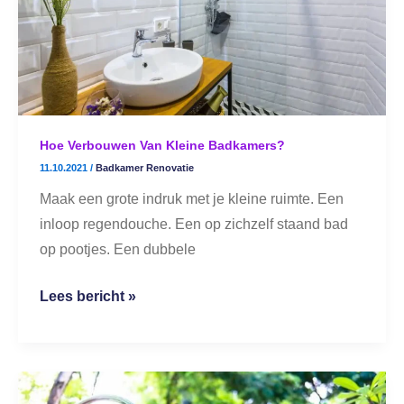
badkamers?
Hoe Verbouwen Van Kleine Badkamers?
11.10.2021
/
Badkamer Renovatie
Maak een grote indruk met je kleine ruimte. Een
inloop regendouche. Een op zichzelf staand bad
op pootjes. Een dubbele
Lees bericht »
Slimme