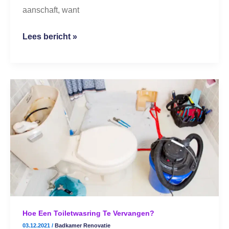
aanschaft, want
Lees bericht »
Hoe
een
toiletwasring
te
vervangen?
Hoe Een Toiletwasring Te Vervangen?
03.12.2021
/
Badkamer Renovatie