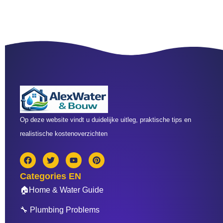
Op deze website vindt u duidelijke uitleg, praktische tips en
realistische kostenoverzichten
F
T
Y
P
a
w
o
i
c
i
u
n
Categories EN
e
t
t
t
b
t
u
e
🏠Home & Water Guide
o
e
b
r
o
r
e
e
🔧 Plumbing Problems
k
s
t