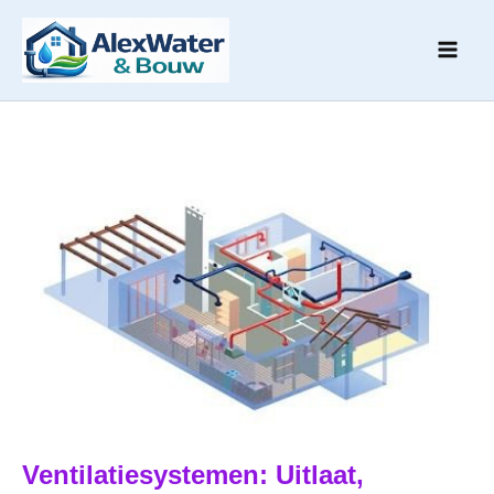
Ga
naar
de
inhoud
Ventilatiesystemen: Uitlaat,