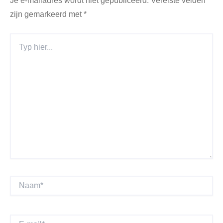
Je e-mailadres wordt niet gepubliceerd.
Vereiste velden
zijn gemarkeerd met
*
Typ
Hier...
Naam*
E-