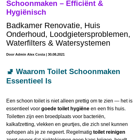
Schoonmaken – Efficiënt &
Hygiënisch
Badkamer Renovatie
,
Huis
Onderhoud
,
Loodgietersproblemen
,
Waterfilters & Watersystemen
Door
Admin Alex Costa
|
30.08.2021
🚽 Waarom Toilet Schoonmaken
Essentieel Is
Een schoon toilet is niet alleen prettig om te zien — het is
essentieel voor
goede toilet hygiëne
en een fris huis.
Toiletten zijn een broedplaats voor bacteriën,
kalkafzetting, vlekken en geurtjes, die zich snel kunnen
ophopen als je ze negeert. Regelmatig
toilet reinigen
zorgt ervoor dat ziektekiemen geen kans krijgen, houdt