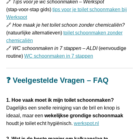
🔗
Tips voor je wc schoonmaken – Werkspot
(stap‑voor‑stap gids)
tips voor je toilet schoonmaken bij
Werkspot
🔗
Hoe maak je het toilet schoon zonder chemicaliën?
(natuurlijke alternatieven)
toilet schoonmaken zonder
chemicaliën
🔗
WC schoonmaken in 7 stappen – ALDI
(eenvoudige
routine)
WC schoonmaken in 7 stappen
❓ Veelgestelde Vragen – FAQ
1. Hoe vaak moet ik mijn toilet schoonmaken?
Dagelijks een snelle reiniging van de bril en knop is
ideaal, maar een
wekelijkse grondige schoonmaak
houdt je toilet echt hygiënisch.
werkspot.nl
2. Wat is de beste manier om kalkaanslag te