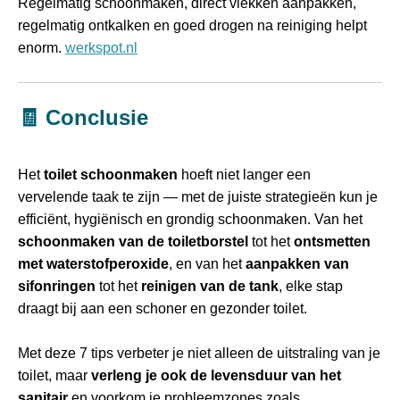
Regelmatig schoonmaken, direct vlekken aanpakken,
regelmatig ontkalken en goed drogen na reiniging helpt
enorm.
werkspot.nl
🧾 Conclusie
Het
toilet schoonmaken
hoeft niet langer een
vervelende taak te zijn — met de juiste strategieën kun je
efficiënt, hygiënisch en grondig schoonmaken. Van het
schoonmaken van de toiletborstel
tot het
ontsmetten
met waterstofperoxide
, en van het
aanpakken van
sifonringen
tot het
reinigen van de tank
, elke stap
draagt bij aan een schoner en gezonder toilet.
Met deze 7 tips verbeter je niet alleen de uitstraling van je
toilet, maar
verleng je ook de levensduur van het
sanitair
en voorkom je probleemzones zoals