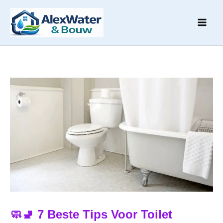
Ga
naar
de
inhoud
🧼🚽 7 Beste Tips Voor Toilet