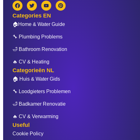
F
T
Y
P
a
w
o
i
c
i
u
n
Categories EN
e
t
t
t
b
t
u
e
🏠Home & Water Guide
o
e
b
r
o
r
e
e
🔧 Plumbing Problems
k
s
t
🛁 Bathroom Renovation
🔥 CV & Heating
Categorieën NL
🏠 Huis & Water Gids
🔧 Loodgieters Problemen
🛁 Badkamer Renovatie
🔥 CV & Verwarming
Useful
Cookie Policy