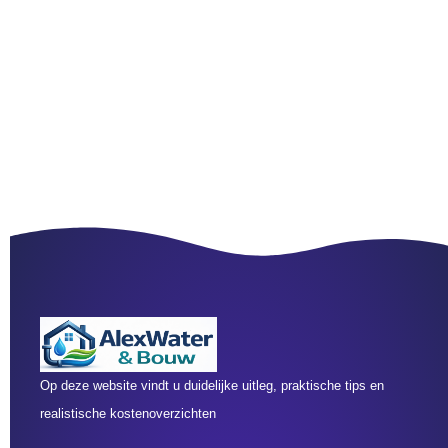
Op deze website vindt u duidelijke uitleg, praktische tips en
realistische kostenoverzichten