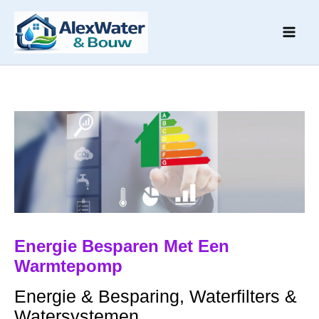
Ga
naar
de
inhoud
Energie Besparen Met Een
Warmtepomp
Energie & Besparing
,
Waterfilters &
Watersystemen