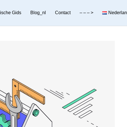
tische Gids
Blog_nl
Contact
– – – >
Nederla