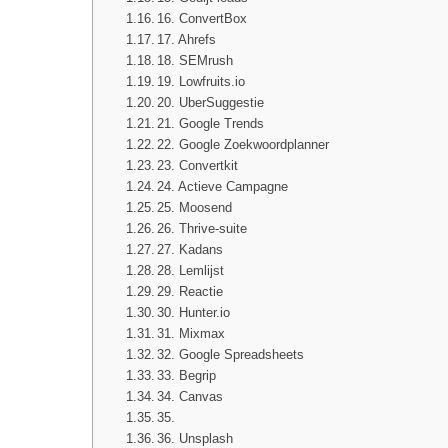
16. ConvertBox
17. Ahrefs
18. SEMrush
19. Lowfruits.io
20. UberSuggestie
21. Google Trends
22. Google Zoekwoordplanner
23. Convertkit
24. Actieve Campagne
25. Moosend
26. Thrive-suite
27. Kadans
28. Lemlijst
29. Reactie
30. Hunter.io
31. Mixmax
32. Google Spreadsheets
33. Begrip
34. Canvas
35.
36. Unsplash