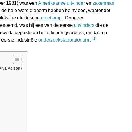
ober 1931) was een
Amerikaanse
uitvinder
en
zakenman
ver de hele wereld enorm hebben beïnvloed, waaronder
ktische elektrische
gloeilamp
. Door een
genoemd, was hij een van de eerste
uitvinders
die de
mwork toepaste op het uitvindingsproces, en daarom
[1]
 eerste industriële
onderzoekslaboratorium
.
lva Adison)