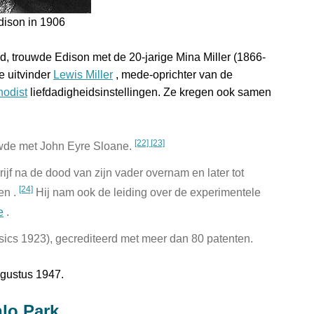
dison in 1906
jd, trouwde Edison met de 20-jarige Mina Miller (1866-
e uitvinder
Lewis Miller
, mede-oprichter van de
hodist
liefdadigheidsinstellingen. Ze kregen ook samen
[22]
[23]
uwde met John Eyre Sloane.
ijf na de dood van zijn vader overnam en later tot
[24]
en .
Hij nam ook de leiding over de experimentele
e
.
ics 1923), gecrediteerd met meer dan 80 patenten.
ugustus 1947.
lo Park