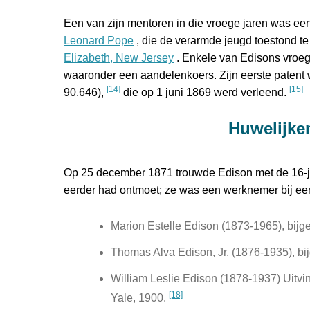
Een van zijn mentoren in die vroege jaren was ee
Leonard Pope
, die de verarmde jeugd toestond te
Elizabeth, New Jersey
. Enkele van Edisons vroegs
waaronder een aandelenkoers. Zijn eerste patent 
[14]
[15]
90.646),
die op 1 juni 1869 werd verleend.
Huwelijke
Op 25 december 1871 trouwde Edison met de 16-ja
eerder had ontmoet; ze was een werknemer bij een 
Marion Estelle Edison (1873-1965), bij
Thomas Alva Edison, Jr. (1876-1935), 
William Leslie Edison (1878-1937) Uitvin
[18]
Yale, 1900.