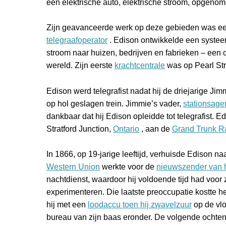
een elektrische auto, elektrische stroom, opgen
Zijn geavanceerde werk op deze gebieden was een u
telegraafoperator
. Edison ontwikkelde een systee
stroom naar huizen, bedrijven en fabrieken – een 
wereld. Zijn eerste
krachtcentrale
was op Pearl Str
Edison werd telegrafist nadat hij de driejarige J
op hol geslagen trein. Jimmie’s vader,
stationsage
dankbaar dat hij Edison opleidde tot telegrafist. 
Stratford Junction,
Ontario
, aan de
Grand Trunk R
In 1866, op 19-jarige leeftijd, verhuisde Edison na
Western Union
werkte voor de
nieuwszender van 
nachtdienst, waardoor hij voldoende tijd had voor 
experimenteren. Die laatste preoccupatie kostte he
hij met een
loodaccu toen hij
zwavelzuur
op de vlo
bureau van zijn baas eronder. De volgende ochte