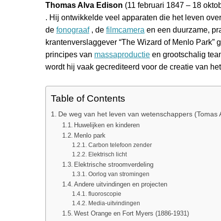
Thomas Alva Edison
(11 februari 1847 – 18 okt
. Hij ontwikkelde veel apparaten die het leven o
de
fonograaf
, de
filmcamera
en een duurzame, pra
krantenverslaggever “The Wizard of Menlo Park” 
principes van
massaproductie
en grootschalig tea
wordt hij vaak gecrediteerd voor de creatie van het
Table of Contents
De weg van het leven van wetenschappers (Tomas A
Huwelijken en kinderen
Menlo park
Carbon telefoon zender
Elektrisch licht
Elektrische stroomverdeling
Oorlog van stromingen
Andere uitvindingen en projecten
fluoroscopie
Media-uitvindingen
West Orange en Fort Myers (1886-1931)