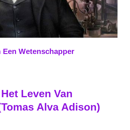
n Een Wetenschapper
 Het Leven Van
(Tomas Alva Adison)