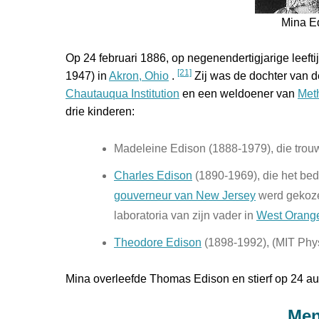
Mina E
Op 24 februari 1886, op negenendertigjarige leefti
[21]
1947) in
Akron, Ohio
.
Zij was de dochter van d
Chautauqua Institution
en een weldoener van
Met
drie kinderen:
Madeleine Edison (1888-1979), die tro
Charles Edison
(1890-1969), die het bedr
gouverneur van New Jersey
werd gekoz
laboratoria van zijn vader in
West Orang
Theodore Edison
(1898-1992), (MIT Phys
Mina overleefde Thomas Edison en stierf op 24 a
Men