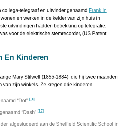
n collega-telegraaf en uitvinder genaamd
Franklin
 wonen en werken in de kelder van zijn huis in
te uitvindingen hadden betrekking op telegrafie,
was voor de elektrische stemrecorder, (US Patent
n En Kinderen
rige Mary Stilwell (1855-1884), die hij twee maanden
van zijn winkels. Ze kregen drie kinderen:
[16]
genaamd “Dot”
[17]
bijgenaamd “Dash”
der, afgestudeerd aan de Sheffield Scientific School in