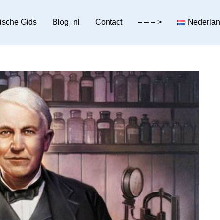
tische Gids
Blog_nl
Contact
– – – >
Nederla