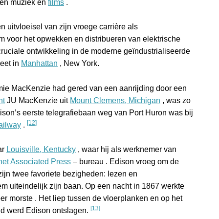
omen muziek en
films
.
itvloeisel van zijn vroege carrière als
m voor het opwekken en distribueren van elektrische
cruciale ontwikkeling in de moderne geïndustrialiseerde
eet in
Manhattan
, New York.
immie MacKenzie had gered van een aanrijding door een
nt
JU MacKenzie uit
Mount Clemens, Michigan
, was zo
Edison’s eerste telegrafiebaan weg van Port Huron was bij
[12]
ailway
.
ar
Louisville, Kentucky
, waar hij als werknemer van
het
Associated Press
– bureau . Edison vroeg om de
zijn twee favoriete bezigheden: lezen en
m uiteindelijk zijn baan. Op een nacht in 1867 werkte
er morste . Het liep tussen de vloerplanken en op het
[13]
nd werd Edison ontslagen.