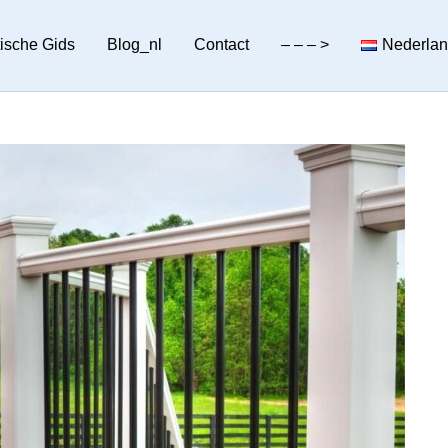
tische Gids
Blog_nl
Contact
– – – >
Nederla