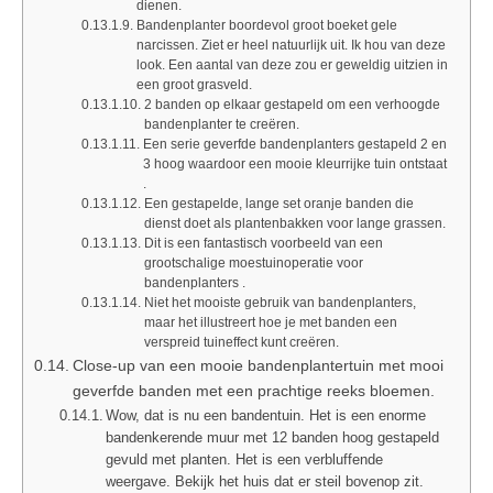
dienen.
Bandenplanter boordevol groot boeket gele
narcissen. Ziet er heel natuurlijk uit. Ik hou van deze
look. Een aantal van deze zou er geweldig uitzien in
een groot grasveld.
2 banden op elkaar gestapeld om een ​​verhoogde
bandenplanter te creëren.
Een serie geverfde bandenplanters gestapeld 2 en
3 hoog waardoor een mooie kleurrijke tuin ontstaat
.
Een gestapelde, lange set oranje banden die
dienst doet als plantenbakken voor lange grassen.
Dit is een fantastisch voorbeeld van een
grootschalige moestuinoperatie voor
bandenplanters .
Niet het mooiste gebruik van bandenplanters,
maar het illustreert hoe je met banden een
verspreid tuineffect kunt creëren.
Close-up van een mooie bandenplantertuin met mooi
geverfde banden met een prachtige reeks bloemen.
Wow, dat is nu een bandentuin. Het is een enorme
bandenkerende muur met 12 banden hoog gestapeld
gevuld met planten. Het is een verbluffende
weergave. Bekijk het huis dat er steil bovenop zit.