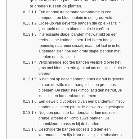
te creëren tussen de planten.
Een enorme tractorband veranderde in een
pompoen- en bloementuin in een groot veld.
Close-up van geverfde banden die op elkaar zijn
gestapeld om een bloementuin te creëren .
Interessante stapel banden met wat lijkt op een
reeks kleine kruidentuinen. Het is een beetje
rommelig naar mijn smaak, maar het laat je in het
algemeen zien hoe een grote stapel banden met
planten eruit kan zien.
Verschillende soorten banden verspreid over het
gras met bloemen erin geplant om een ​​kleine tuin te
creëren.
Ik ben dol op deze bandenplanter die wit is geverfd
en aan de witte muur hangt met een grote bos
bloemen. De kleur steekt mooi af tegen het wit. Je
kunt dit een bandenkrans noemen.
Een geweldig voorbeeld van een bandentuin met 6
banden die in een piramide-ontwerp zijn gestapeld.
Nog een piramide-bandenplantertuin met roze,
oranje, groene en lichtblauwe banden. De
bloemkleuren passen bij de banden.
Geschilderde banden opgesteld tegen een
keermuur in een lijn klaar om als plantenbakken te