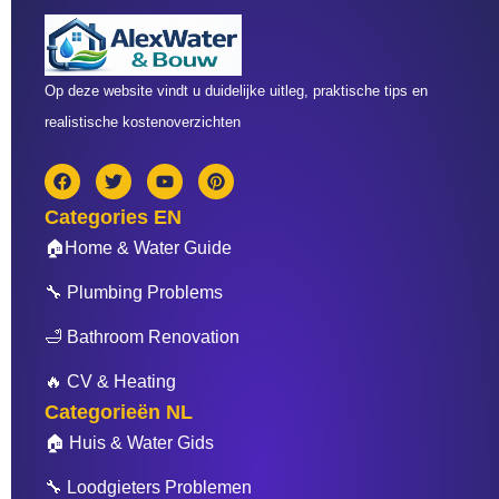
Op deze website vindt u duidelijke uitleg, praktische tips en
realistische kostenoverzichten
F
T
Y
P
a
w
o
i
c
i
u
n
Categories EN
e
t
t
t
b
t
u
e
🏠Home & Water Guide
o
e
b
r
o
r
e
e
🔧 Plumbing Problems
k
s
t
🛁 Bathroom Renovation
🔥 CV & Heating
Categorieën NL
🏠 Huis & Water Gids
🔧 Loodgieters Problemen