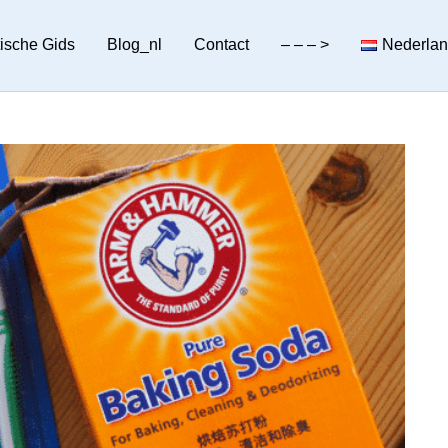
tische Gids
Blog_nl
Contact
– – – >
Nederla