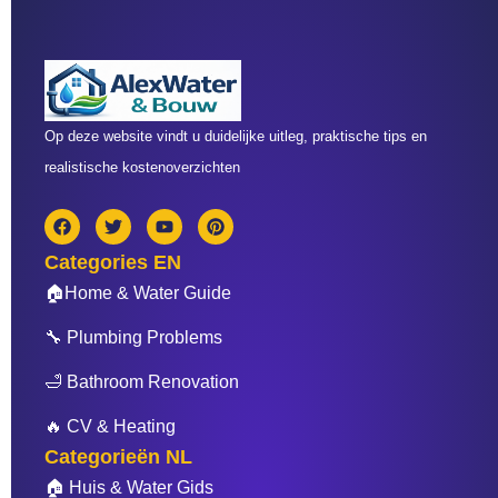
Op deze website vindt u duidelijke uitleg, praktische tips en
realistische kostenoverzichten
F
T
Y
P
a
w
o
i
c
i
u
n
Categories EN
e
t
t
t
b
t
u
e
🏠Home & Water Guide
o
e
b
r
o
r
e
e
🔧 Plumbing Problems
k
s
t
🛁 Bathroom Renovation
🔥 CV & Heating
Categorieën NL
🏠 Huis & Water Gids