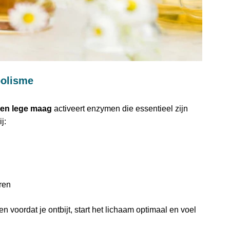
bolisme
een lege maag
activeert enzymen die essentieel zijn
j:
ren
en voordat je ontbijt, start het lichaam optimaal en voel