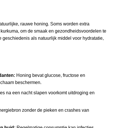
tuurlijke, rauwe honing. Soms worden extra
of kurkuma, om de smaak en gezondheidsvoordelen te
 geschiedenis als natuurlijk middel voor hydratatie,
idanten:
Honing bevat glucose, fructose en
 lichaam beschermen.
ies na een nacht slapen voorkomt uitdroging en
energiebron zonder de pieken en crashes van
n huid:
Regelmatige consumptie kan infecties