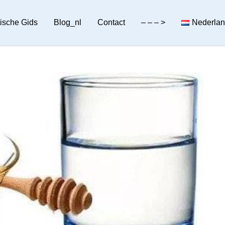
tische Gids
Blog_nl
Contact
– – – >
Nederla