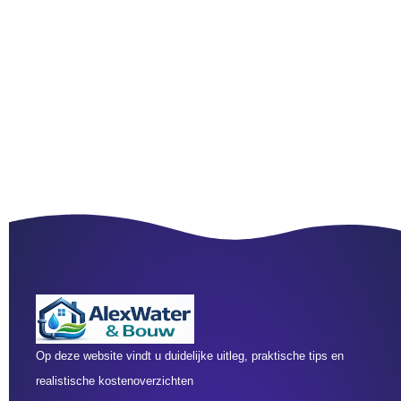
Op deze website vindt u duidelijke uitleg, praktische tips en
realistische kostenoverzichten