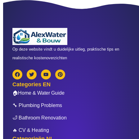
Op deze website vindt u duidelijke uitleg, praktische tips en
realistische kostenoverzichten
F
T
Y
P
a
w
o
i
c
i
u
n
Categories EN
e
t
t
t
b
t
u
e
🏠Home & Water Guide
o
e
b
r
o
r
e
e
🔧 Plumbing Problems
k
s
t
🛁 Bathroom Renovation
🔥 CV & Heating
Categorieën NL