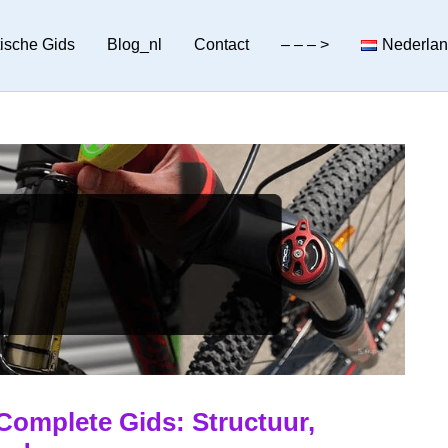
tische Gids
Blog_nl
Contact
– – – >
Nederla
Complete Gids: Structuur,