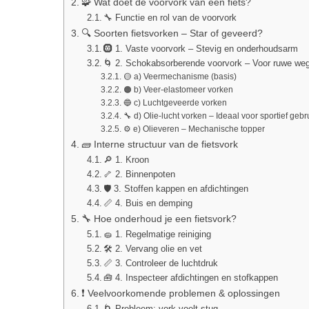
🧩 Wat doet de voorvork van een fiets?
🔧 Functie en rol van de voorvork
🔍 Soorten fietsvorken – Star of geveerd?
🛞 1. Vaste voorvork – Stevig en onderhoudsarm
🌀 2. Schokabsorberende voorvork – Voor ruwe we
🟡 a) Veermechanisme (basis)
🟠 b) Veer-elastomeer vorken
🔵 c) Luchtgeveerde vorken
🔧 d) Olie-lucht vorken – Ideaal voor sportief gebr
⚙️ e) Olieveren – Mechanische topper
🧱 Interne structuur van de fietsvork
🔎 1. Kroon
🦴 2. Binnenpoten
🛡 3. Stoffen kappen en afdichtingen
📏 4. Buis en demping
🔧 Hoe onderhoud je een fietsvork?
🧽 1. Regelmatige reiniging
🛠 2. Vervang olie en vet
📏 3. Controleer de luchtdruk
🧰 4. Inspecteer afdichtingen en stofkappen
❗ Veelvoorkomende problemen & oplossingen
🌀 Probleem: vork voelt stug