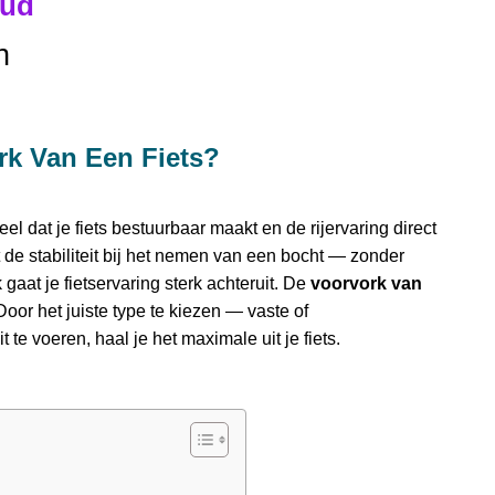
oud
n
ork Van Een Fiets?
el dat je fiets bestuurbaar maakt en de rijervaring direct
ot de stabiliteit bij het nemen van een bocht — zonder
at je fietservaring sterk achteruit. De
voorvork van
 Door het juiste type te kiezen — vaste of
e voeren, haal je het maximale uit je fiets.