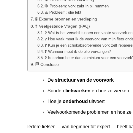
🛑 Probleem: vork zakt in bij remmen
⚠️ Probleem: olie lekt
🌐 Externe bronnen en verdieping
❓ Veelgestelde Vragen (FAQ)
❓ Wat is het verschil tussen een vaste voorvork 
❓ Hoe vaak moet ik de voorvork van mijn fiets on
❓ Kun je een schokabsorberende vork zelf reparer
❓ Wanneer moet ik de olie vervangen?
❓ Is carbon beter dan aluminium voor een voorvork
🏁 Conclusie
De
structuur van de voorvork
Soorten
fietsvorken
en hoe ze werken
Hoe je
onderhoud
uitvoert
Veelvoorkomende problemen en hoe ze o
Iedere fietser — van beginner tot expert — heeft b