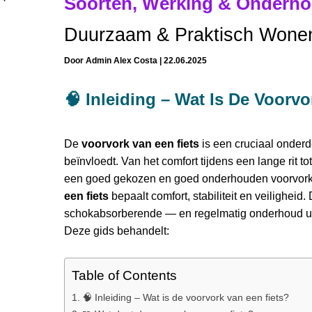
Soorten, Werking & Onderh
Duurzaam & Praktisch Wone
Door
Admin Alex Costa
|
22.06.2025
🧠 Inleiding – Wat Is De Voorv
De
voorvork van een fiets
is een cruciaal onderde
beïnvloedt. Van het comfort tijdens een lange rit t
een goed gekozen en goed onderhouden voorvork ga
een fiets
bepaalt comfort, stabiliteit en veiligheid.
schokabsorberende — en regelmatig onderhoud uit t
Deze gids behandelt:
Table of Contents
🧠 Inleiding – Wat is de voorvork van een fiets?