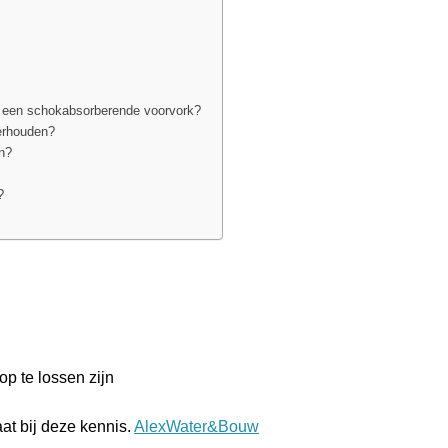
en een schokabsorberende voorvork?
derhouden?
en?
?
p te lossen zijn
aat bij deze kennis.
AlexWater&Bouw