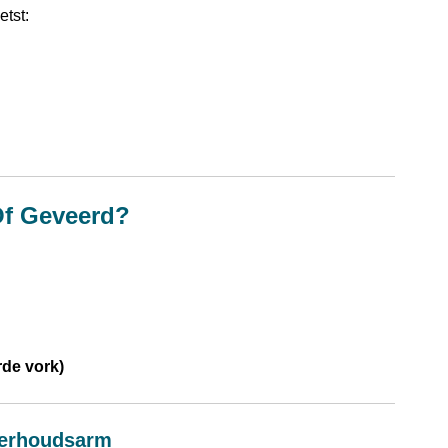
etst:
Of Geveerd?
de vork)
nderhoudsarm