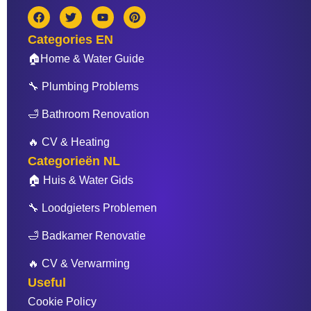
F
T
Y
P
a
w
o
i
c
i
u
n
Categories EN
e
t
t
t
b
t
u
e
🏠Home & Water Guide
o
e
b
r
o
r
e
e
🔧 Plumbing Problems
k
s
t
🛁 Bathroom Renovation
🔥 CV & Heating
Categorieën NL
🏠 Huis & Water Gids
🔧 Loodgieters Problemen
🛁 Badkamer Renovatie
🔥 CV & Verwarming
Useful
Cookie Policy