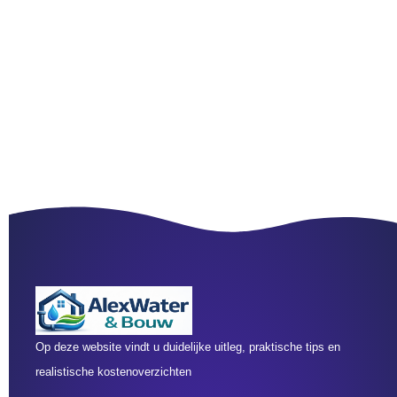
Op deze website vindt u duidelijke uitleg, praktische tips en
realistische kostenoverzichten