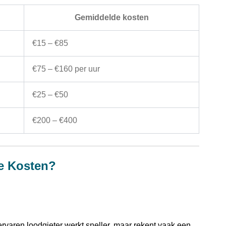
Gemiddelde kosten
€15 – €85
€75 – €160 per uur
€25 – €50
€200 – €400
e Kosten?
 ervaren loodgieter werkt sneller, maar rekent vaak een