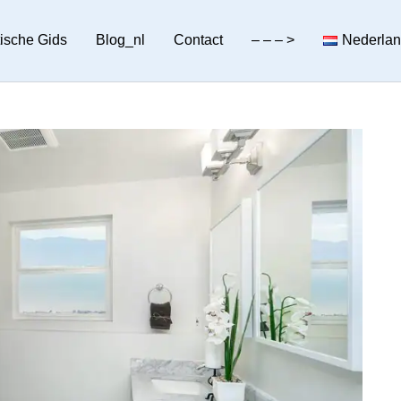
tische Gids
Blog_nl
Contact
– – – >
Nederla