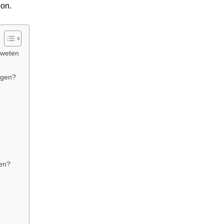
oon.
 weten
ngen?
gen?