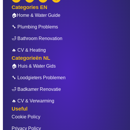
c
i
u
n
Categories EN
e
t
t
t
b
t
u
e
🏠Home & Water Guide
o
e
b
r
o
r
e
e
🔧 Plumbing Problems
k
s
t
🛁 Bathroom Renovation
🔥 CV & Heating
Categorieën NL
🏠 Huis & Water Gids
🔧 Loodgieters Problemen
🛁 Badkamer Renovatie
🔥 CV & Verwarming
Useful
Cookie Policy
Privacy Policy