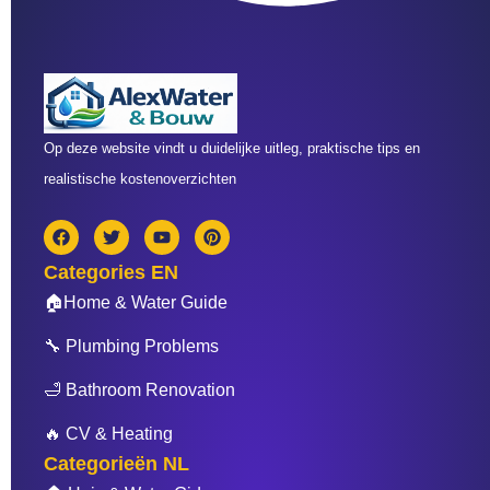
Op deze website vindt u duidelijke uitleg, praktische tips en
realistische kostenoverzichten
F
T
Y
P
a
w
o
i
c
i
u
n
Categories EN
e
t
t
t
b
t
u
e
🏠Home & Water Guide
o
e
b
r
o
r
e
e
🔧 Plumbing Problems
k
s
t
🛁 Bathroom Renovation
🔥 CV & Heating
Categorieën NL