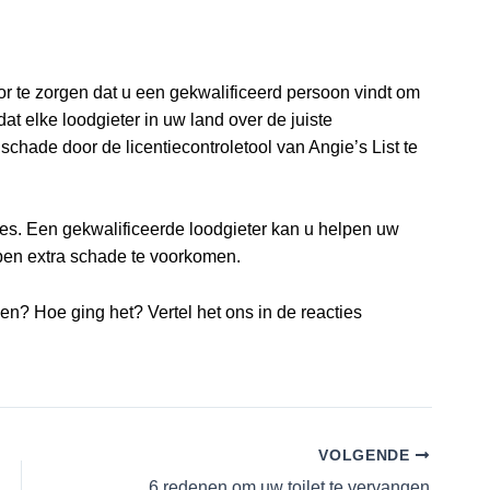
or te zorgen dat u een gekwalificeerd persoon vindt om
dat elke loodgieter in uw land over de juiste
hade door de licentiecontroletool van Angie’s List te
ties. Een gekwalificeerde loodgieter kan u helpen uw
lpen extra schade te voorkomen.
n? Hoe ging het? Vertel het ons in de reacties
VOLGENDE
6 redenen om uw toilet te vervangen