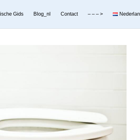
tische Gids
Blog_nl
Contact
– – – >
Nederla