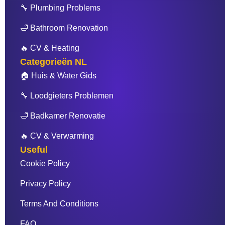
o
r
e
e
🔧 Plumbing Problems
k
s
t
🛁 Bathroom Renovation
🔥 CV & Heating
Categorieën NL
🏠 Huis & Water Gids
🔧 Loodgieters Problemen
🛁 Badkamer Renovatie
🔥 CV & Verwarming
Useful
Cookie Policy
Privacy Policy
Terms And Conditions
FAQ