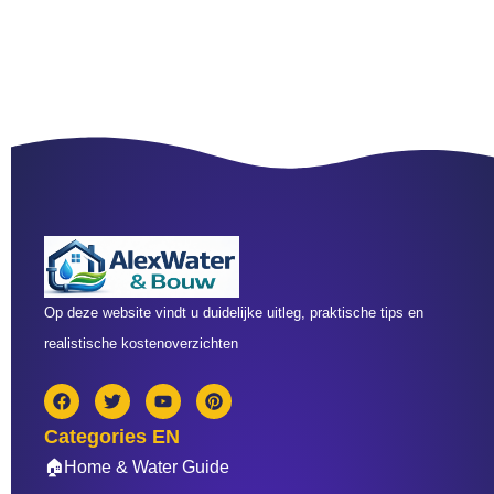
Op deze website vindt u duidelijke uitleg, praktische tips en
realistische kostenoverzichten
F
T
Y
P
a
w
o
i
c
i
u
n
Categories EN
e
t
t
t
b
t
u
e
🏠Home & Water Guide
o
e
b
r