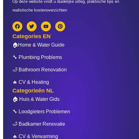
Op deze website vindt u duidelijke uitleg, praktische tips en
realistische kostenoverzichten
F
T
Y
P
a
w
o
i
c
i
u
n
Categories EN
e
t
t
t
b
t
u
e
🏠Home & Water Guide
o
e
b
r
o
r
e
e
🔧 Plumbing Problems
k
s
t
🛁 Bathroom Renovation
🔥 CV & Heating
Categorieën NL
🏠 Huis & Water Gids
🔧 Loodgieters Problemen
🛁 Badkamer Renovatie
🔥 CV & Verwarming